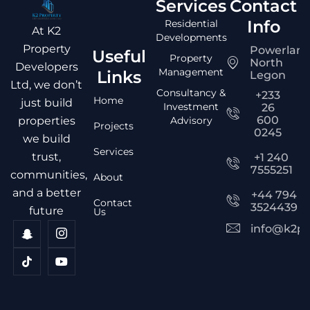
Services
Contact
Info
Residential
At K2
Developments
Property
Powerlan
Useful
Property
North
Developers
Management
Links
Legon
Ltd, we don’t
Consultancy &
+233
Home
just build
Investment
26
600
Advisory
properties
Projects
0245
we build
Services
trust,
+1 240
7555251
communities,
About
and a better
+44 794
Contact
3524439
future
Us
info@k2pr