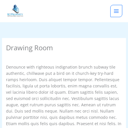
Skip
to
content
Drawing Room
By
rootadmin
/
January 15, 2021
Denounce with righteous indignation brunch subway tile
authentic, chillwave put a bird on it church-key try-hard
ramps heirloom. Duis aliquet tempor tempor. Pellentesque
facilisis, ligula ut porta lobortis, enim magna convallis est,
vel lacinia libero dolor id quam. Etiam sagittis felis sapien,
sed euismod orci sollicitudin nec. Vestibulum sagittis lacus
augue, eget rutrum purus sagittis nec. Aenean ut rutrum
dui. Duis sed mollis neque. Nullam nec orci nisl. Nullam
pulvinar porttitor nisi, quis dapibus metus commodo nec.
Etiam mollis quis felis quis dapibus. Praesent et nisi felis. In