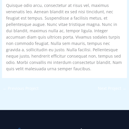
Quisque odio arcu, consectetur at risus vel, maximus
venenatis leo. Aenean blandit ex sed nisi tincidunt, nec
feugiat est tempus. Suspendisse a facilisis metus, et
pellentesque augue. Nunc vitae tristique magna. Nunc in
dui blandit, maximus nulla ac, tempor ligula. Integer
accumsan diam quis ultrices porta. Vivamus sodales turpis
non commodo feugiat. Nulla sem mauris, tempus nec
gravida a, sollicitudin eu justo. Nulla facilisi. Pellentesque
neque justo, hendrerit efficitur consequat non, tempus sed
odio. Morbi convallis mi interdum consectetur blandit. Nam
quis velit malesuada urna semper faucibus.
←
Previous Project
Next Project
→