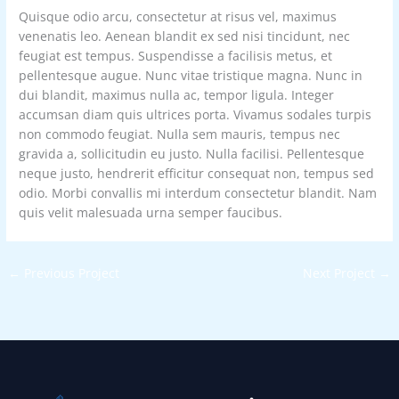
Quisque odio arcu, consectetur at risus vel, maximus
venenatis leo. Aenean blandit ex sed nisi tincidunt, nec
feugiat est tempus. Suspendisse a facilisis metus, et
pellentesque augue. Nunc vitae tristique magna. Nunc in
dui blandit, maximus nulla ac, tempor ligula. Integer
accumsan diam quis ultrices porta. Vivamus sodales turpis
non commodo feugiat. Nulla sem mauris, tempus nec
gravida a, sollicitudin eu justo. Nulla facilisi. Pellentesque
neque justo, hendrerit efficitur consequat non, tempus sed
odio. Morbi convallis mi interdum consectetur blandit. Nam
quis velit malesuada urna semper faucibus.
←
Previous Project
Next Project
→