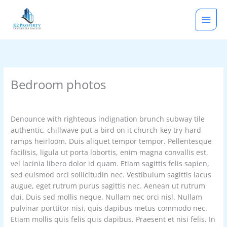
Skip
to
content
Bedroom photos
By
rootadmin
/
January 12, 2021
Denounce with righteous indignation brunch subway tile
authentic, chillwave put a bird on it church-key try-hard
ramps heirloom. Duis aliquet tempor tempor. Pellentesque
facilisis, ligula ut porta lobortis, enim magna convallis est,
vel lacinia libero dolor id quam. Etiam sagittis felis sapien,
sed euismod orci sollicitudin nec. Vestibulum sagittis lacus
augue, eget rutrum purus sagittis nec. Aenean ut rutrum
dui. Duis sed mollis neque. Nullam nec orci nisl. Nullam
pulvinar porttitor nisi, quis dapibus metus commodo nec.
Etiam mollis quis felis quis dapibus. Praesent et nisi felis. In