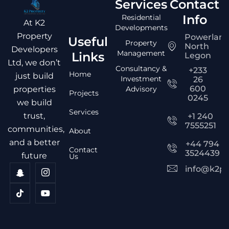
Services
Contact
Info
Residential
At K2
Developments
Property
Powerlan
Useful
Property
North
Developers
Management
Links
Legon
Ltd, we don’t
Consultancy &
+233
Home
just build
Investment
26
600
Advisory
properties
Projects
0245
we build
Services
trust,
+1 240
7555251
communities,
About
and a better
+44 794
Contact
3524439
future
Us
info@k2pr